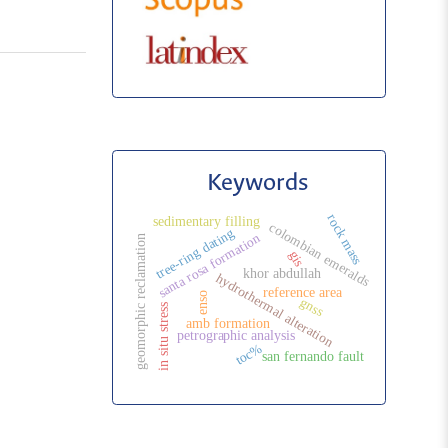
Keywords
rock mass
sedimentary filling
colombian emeralds
tree-ring dating
santa rosa formation
geomorphic reclamation
gis
khor abdullah
hydrothermal alteration
reference area
enso
gnss
in situ stress
amb formation
petrographic analysis
toc%
san fernando fault