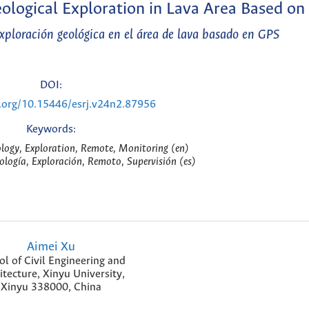
logical Exploration in Lava Area Based on
xploración geológica en el área de lava basado en GPS
DOI:
i.org/10.15446/esrj.v24n2.87956
Keywords:
logy, Exploration, Remote, Monitoring (en)
ología, Exploración, Remoto, Supervisión (es)
Aimei Xu
ol of Civil Engineering and
itecture, Xinyu University,
Xinyu 338000, China