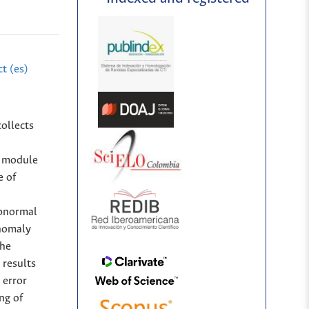
t (es)
ollects
t module
e of
abnormal
anomaly
the
 results
 error
ng of