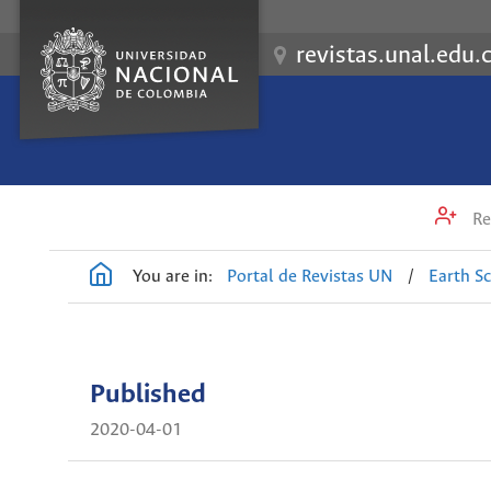
revistas.unal.edu.
Re
You are in:
Portal de Revistas UN
/
Earth S
Published
2020-04-01