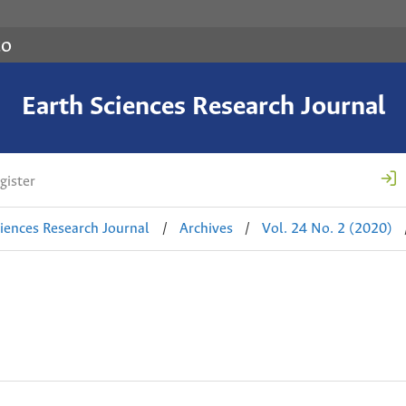
co
Earth Sciences Research Journal
gister
ciences Research Journal
/
Archives
/
Vol. 24 No. 2 (2020)