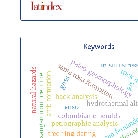
Keywords
paleo-geomorphology
in situ stres
santa rosa formation
natural hazards
rock 
amb formation
sangan iron ore mine
gnss
gis
back analysis
hydrothermal alt
enso
san fernando
colombian emeralds
referen
petrographic analysis
tree-ring dating
t