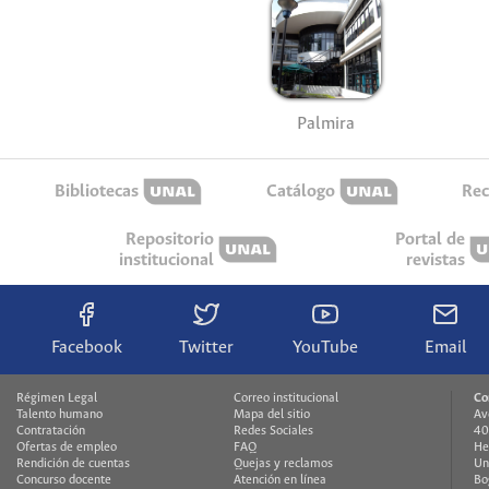
Palmira
Bibliotecas
Catálogo
Rec
Repositorio
Portal de
institucional
revistas
Facebook
Twitter
YouTube
Email
Régimen Legal
Correo institucional
Co
Talento humano
Mapa del sitio
Av
Contratación
Redes Sociales
40
Ofertas de empleo
FAQ
He
Rendición de cuentas
Quejas y reclamos
Un
Concurso docente
Atención en línea
Bo