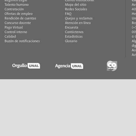
Régimen Legal
Correo institucional
Co
Talento humano
Mapa del sitio
Av
Contratación
Redes Sociales
40
Ofertas de empleo
FAQ
He
Rendición de cuentas
Quejas y reclamos
Un
Concurso docente
Atención en línea
Bo
Pago Virtual
Encuesta
(+
Control interno
Contáctenos
00
Calidad
Estadísticas
© 
Buzón de notificaciones
Glosario
Al
di
Ac
Ac