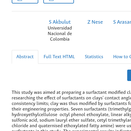
S Akbulut
Z Nese
S Arasa
Universidad
Nacional de
Colombia
Abstract
Full Text HTML
Statistics
How to C
This study was aimed at preparing a surfactant modified c
researching the effect of surfactants on clays' contact ang
consistency limits; clay was thus modified by surfactants 
their engineering properties. Seven surfactants (trimethylg
hydroxyethylcellulose octyl phenol ethoxylate, linear al
sulfonic acid, sodium lauryl ether sulfate, cetyl trimeth
chloride and quaternised ethoxylated fatty amine) were u