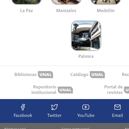
La Paz
Manizales
Medellín
Palmira
Bibliotecas
Catálogo
Rec
Repositorio
Portal de
institucional
revistas
Facebook
Twitter
YouTube
Email