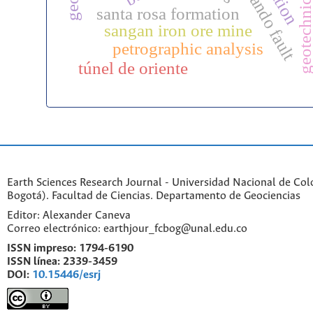
san fernando fault
santa rosa formation
sangan iron ore mine
petrographic analysis
túnel de oriente
Earth Sciences Research Journal - Universidad Nacional de Co
Bogotá). Facultad de Ciencias. Departamento de Geociencias
Editor: Alexander Caneva
Correo electrónico: earthjour_fcbog@unal.edu.co
ISSN impreso:
1794-6190
ISSN línea:
2339-3459
DOI:
10.15446/esrj