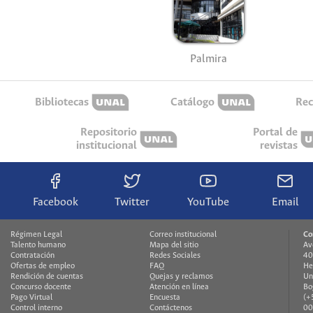
Palmira
Bibliotecas
Catálogo
Rec
Repositorio
Portal de
institucional
revistas
Facebook
Twitter
YouTube
Email
Régimen Legal
Correo institucional
Co
Talento humano
Mapa del sitio
Av
Contratación
Redes Sociales
40
Ofertas de empleo
FAQ
He
Rendición de cuentas
Quejas y reclamos
Un
Concurso docente
Atención en línea
Bo
Pago Virtual
Encuesta
(+
Control interno
Contáctenos
00