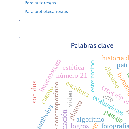
Para autores/as
Para bibliotecarios/as
Palabras clave
historia d
inmemoriam
estereotipo
pat
estética
discurso
t
home
número 21
escultura
sonidos
arte contemporáneo
creación ar
cuento
video
arte
evaluadores
pintura
símbolos
paisaje
fi
animación
algoritmo
cine
logros
fotografí