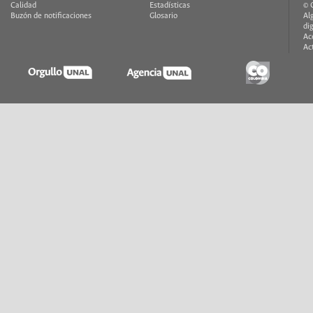
Calidad
Estadísticas
© 
Buzón de notificaciones
Glosario
Al
di
Ac
Ac