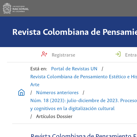
Registrarse
Entra
Está en:
Portal de Revistas UN
/
Revista Colombiana de Pensamiento Estético e His
Arte
/
Números anteriores
/
Núm. 18 (2023): julio-diciembre de 2023. Proceso
y cognitivos en la digitalización cultural
/
Artículos Dossier
Revista Colombiana de Pensamiento Es