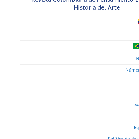
Historia del Arte
N
Númer
So
Eq