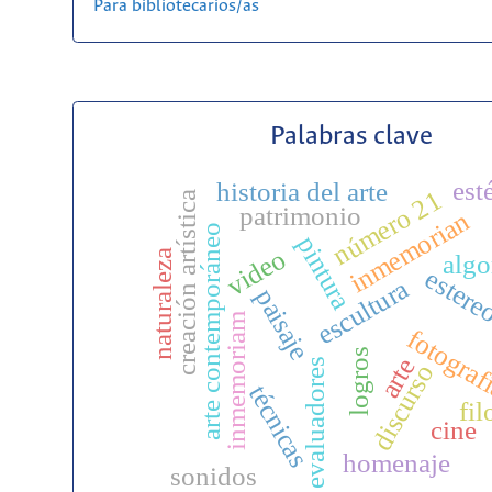
Para bibliotecarios/as
Palabras clave
est
historia del arte
número 21
creación artística
patrimonio
inmemorian
arte contemporáneo
pintura
video
naturaleza
algo
estere
escultura
paisaje
inmemoriam
fotograf
logros
arte
evaluadores
discurso
técnicas
fil
cine
homenaje
sonidos