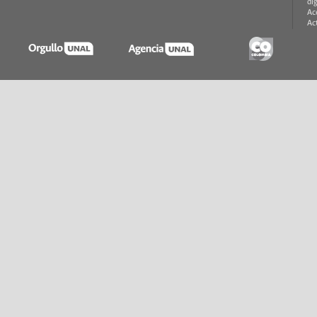
di
Ac
Ac