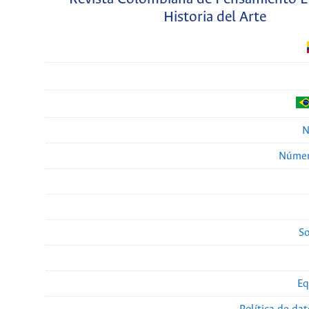
Historia del Arte
N
Númer
So
Eq