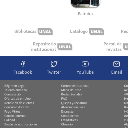
Palmira
Bibliotecas
Catálogo
Rec
Repositorio
Portal de
institucional
revistas
Facebook
Twitter
YouTube
Email
Régimen Legal
Correo institucional
Co
Talento humano
Mapa del sitio
Av
Contratación
Redes Sociales
40
Ofertas de empleo
FAQ
He
Rendición de cuentas
Quejas y reclamos
Un
Concurso docente
Atención en línea
Bo
Pago Virtual
Encuesta
(+
Control interno
Contáctenos
00
Calidad
Estadísticas
© 
Buzón de notificaciones
Glosario
Al