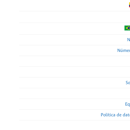
N
Númer
So
Eq
Política de da