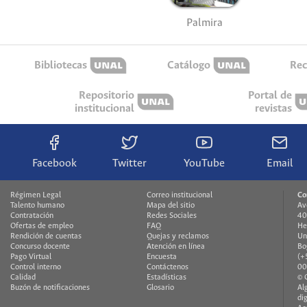
Palmira
Bibliotecas
Catálogo
Rec
Repositorio
Portal de
institucional
revistas
Facebook
Twitter
YouTube
Email
Régimen Legal
Correo institucional
Co
Talento humano
Mapa del sitio
Av
Contratación
Redes Sociales
40
Ofertas de empleo
FAQ
He
Rendición de cuentas
Quejas y reclamos
Un
Concurso docente
Atención en línea
Bo
Pago Virtual
Encuesta
(+
Control interno
Contáctenos
00
Calidad
Estadísticas
© 
Buzón de notificaciones
Glosario
Al
di