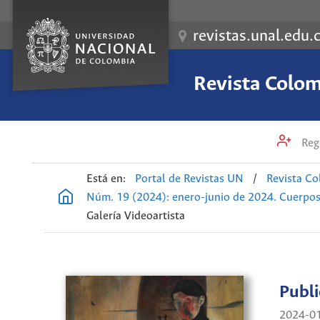
revistas.unal.edu.
Revista Colom
Regi
Está en:
Portal de Revistas UN
/
Revista Co
Núm. 19 (2024): enero-junio de 2024. Cuerpos, 
Galería Videoartista
Publ
2024-0