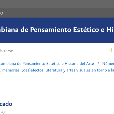
co
biana de Pensamiento Estético e His
strarse
lombiana de Pensamiento Estético e Historia del Arte
/
Número
memorias, (des)afectos: literatura y artes visuales en torno a l
icado
1-01