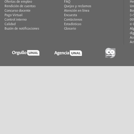
Ofertas de empleo
FAQ
He
Rendición de cuentas
Quejas y reclamos
Un
Concurso docente
Atención en línea
Bo
Pago Virtual
Encuesta
(+
Control interno
Contáctenos
00
Calidad
Estadísticas
© 
Buzón de notificaciones
Glosario
Al
di
Ac
Ac