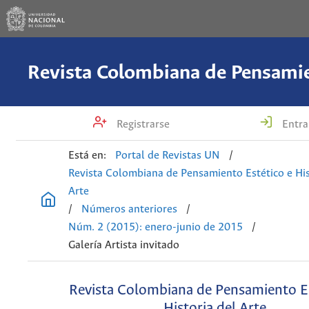
Registrarse
Entra
Está en:
Portal de Revistas UN
/
Revista Colombiana de Pensamiento Estético e His
Arte
/
Números anteriores
/
Núm. 2 (2015): enero-junio de 2015
/
Galería Artista invitado
Revista Colombiana de Pensamiento Es
Historia del Arte