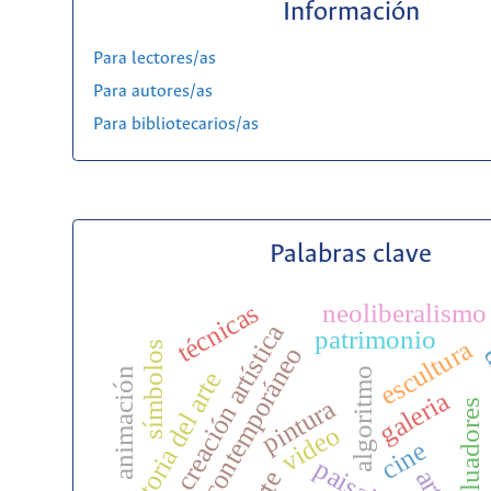
Información
Para lectores/as
Para autores/as
Para bibliotecarios/as
Palabras clave
técnicas
neoliberalismo
creación artística
patrimonio
escultura
símbolos
arte contemporáneo
d
animación
algoritmo
historia del arte
galeria
pintura
evaluadores
video
cine
paisaje
arte