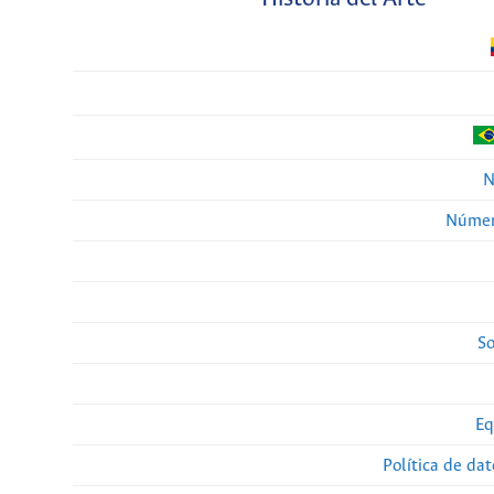
N
Númer
So
Eq
Política de da