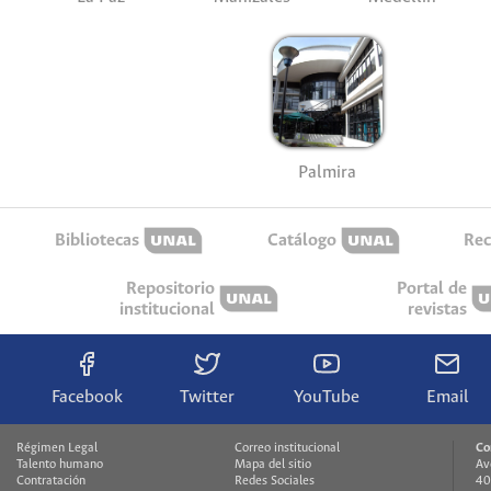
Palmira
Bibliotecas
Catálogo
Rec
Repositorio
Portal de
institucional
revistas
Facebook
Twitter
YouTube
Email
Régimen Legal
Correo institucional
Co
Talento humano
Mapa del sitio
Av
Contratación
Redes Sociales
40