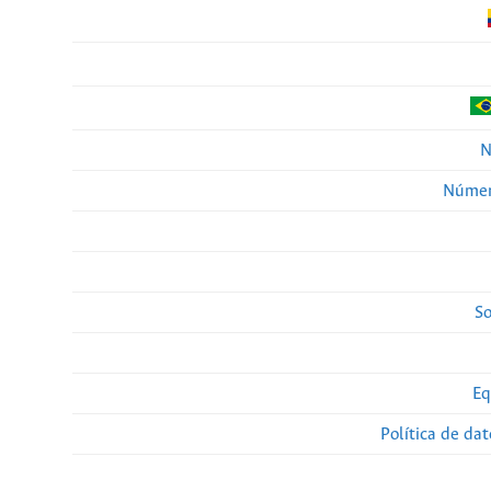
N
Númer
So
Eq
Política de da