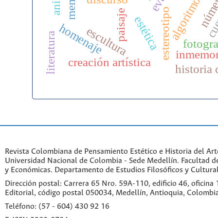
númer
algoritmo
cu
estereotipo
paisaje
estética
homenaje
escultura
literatura
fotogra
inmemo
creación artística
historia 
Revista Colombiana de Pensamiento Estético e Historia del Art
Universidad Nacional de Colombia - Sede Medellín. Facultad 
y Económicas. Departamento de Estudios Filosóficos y Cultural
Dirección postal: Carrera 65 Nro. 59A-110, edificio 46, oficina
Editorial, código postal 050034, Medellín, Antioquia, Colombi
Teléfono: (57 - 604) 430 92 16