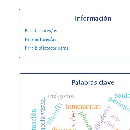
Información
Para lectores/as
Para autores/as
Para bibliotecarios/as
Palabras clave
soni
imágenes
patrimo
memoria visual
filosofía
inmemorian
evaluadores
animación
pintura
video
arte
cine
discurso