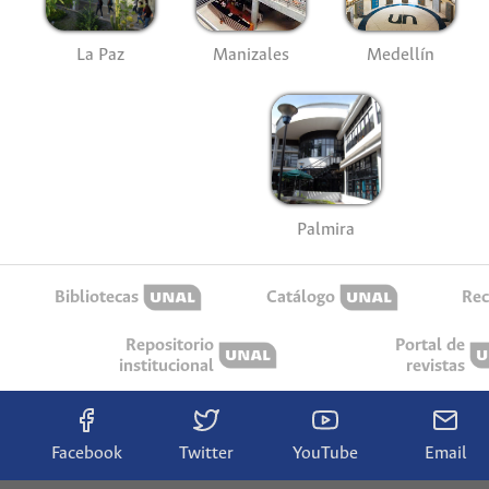
La Paz
Manizales
Medellín
Palmira
Bibliotecas
Catálogo
Rec
Repositorio
Portal de
institucional
revistas
Facebook
Twitter
YouTube
Email