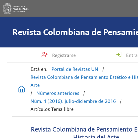
Registrarse
Entra
Está en:
Portal de Revistas UN
/
Revista Colombiana de Pensamiento Estético e His
Arte
/
Números anteriores
/
Núm. 4 (2016): julio-diciembre de 2016
/
Artículos Tema libre
Revista Colombiana de Pensamiento Es
Historia del Arte