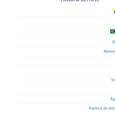
N
Númer
So
Eq
Política de da