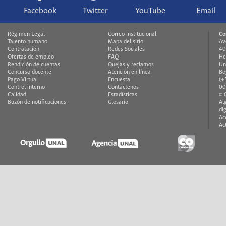
Facebook
Twitter
YouTube
Email
Régimen Legal
Correo institucional
Co
Talento humano
Mapa del sitio
Av
Contratación
Redes Sociales
40
Ofertas de empleo
FAQ
He
Rendición de cuentas
Quejas y reclamos
Un
Concurso docente
Atención en línea
Bo
Pago Virtual
Encuesta
(+
Control interno
Contáctenos
00
Calidad
Estadísticas
© 
Buzón de notificaciones
Glosario
Al
di
Ac
Ac