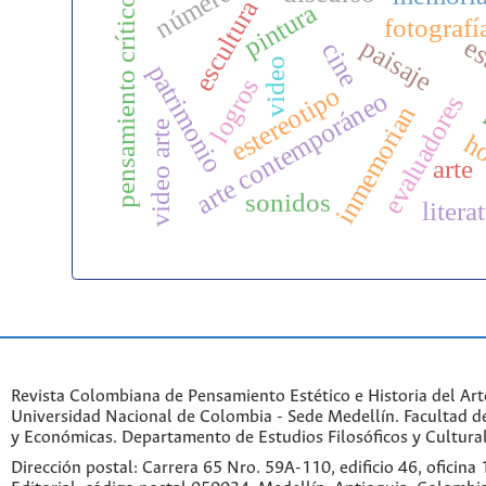
número 21
pensamiento crítico
escultura
pintura
fotografí
paisaje
es
cine
video
patrimonio
logros
estereotipo
arte contemporáneo
evaluadores
inmemorian
video arte
ho
arte
sonidos
litera
Revista Colombiana de Pensamiento Estético e Historia del Art
Universidad Nacional de Colombia - Sede Medellín. Facultad 
y Económicas. Departamento de Estudios Filosóficos y Cultural
Dirección postal: Carrera 65 Nro. 59A-110, edificio 46, oficina