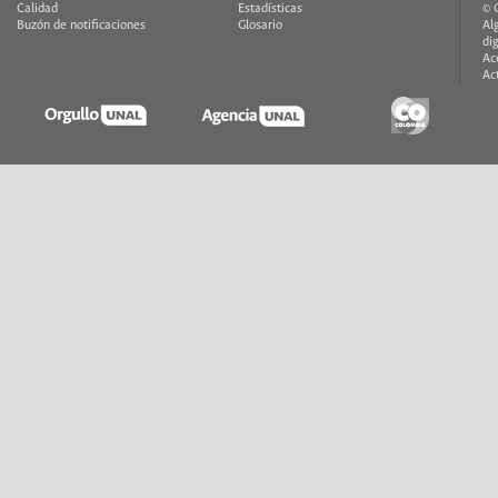
Calidad
Estadísticas
© 
Buzón de notificaciones
Glosario
Al
di
Ac
Ac