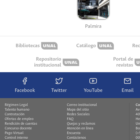
Palmira
Bibliotecas
Catálogo
Rec
Repositorio
Portal de
institucional
revistas
Facebook
Twitter
YouTube
Email
Régimen Legal
Correo institucional
Co
Talento humano
Mapa del sitio
Av
Contratación
Redes Sociales
40
Ofertas de empleo
FAQ
He
Rendición de cuentas
Quejas y reclamos
Un
Concurso docente
Atención en línea
Bo
Pago Virtual
Encuesta
(+
Control interno
Contáctenos
00