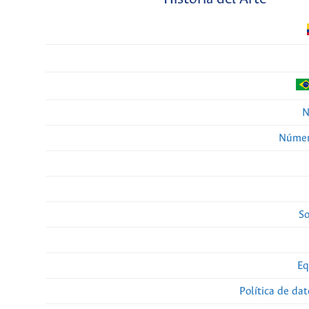
N
Númer
So
Eq
Política de da