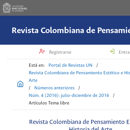
Registrarse
Entra
Está en:
Portal de Revistas UN
/
Revista Colombiana de Pensamiento Estético e His
Arte
/
Números anteriores
/
Núm. 4 (2016): julio-diciembre de 2016
/
Artículos Tema libre
Revista Colombiana de Pensamiento Es
Historia del Arte