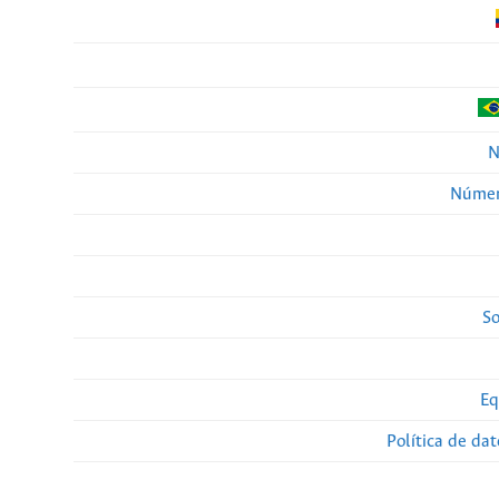
N
Númer
So
Eq
Política de da