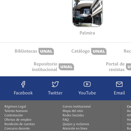
Palmira
Bibliotecas
Catálogo
Rec
Repositorio
Portal de
institucional
revistas
Facebook
Twitter
YouTube
Email
Régimen Legal
Correo institucional
Co
Talento humano
Mapa del sitio
Av
Contratación
Redes Sociales
40
Ofertas de empleo
FAQ
He
Rendición de cuentas
Quejas y reclamos
Un
Concurso docente
Atención en línea
Bo