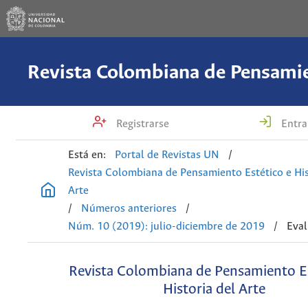
Registrarse
Entra
Está en:
Portal de Revistas UN
/
Revista Colombiana de Pensamiento Estético e His
Arte
/
Números anteriores
/
Núm. 10 (2019): julio-diciembre de 2019
/
Eva
Revista Colombiana de Pensamiento Es
Historia del Arte