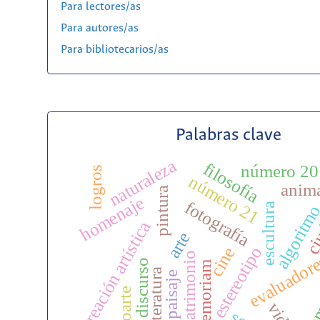
Para lectores/as
Para autores/as
Para bibliotecarios/as
Palabras clave
naturaleza
filosofía
número 20
logros
número 21
anim
pintura
homenaje
fotografía
escultura
algoritm
ci
creación artística
arte
estereotipo
cine
patrimonio
evaluador
discurso
inmemoriam
literatura
paisaje
inmem
s
videoarte