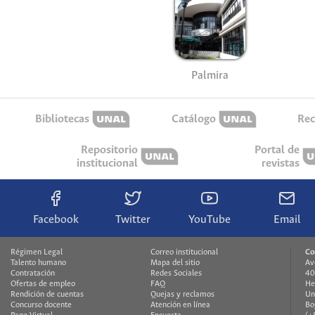
Palmira
Bibliotecas
Catálogo
Rec
Repositorio
Portal de
institucional
revistas
Facebook
Twitter
YouTube
Email
Régimen Legal
Correo institucional
Co
Talento humano
Mapa del sitio
Av
Contratación
Redes Sociales
40
Ofertas de empleo
FAQ
He
Rendición de cuentas
Quejas y reclamos
Un
Concurso docente
Atención en línea
Bo