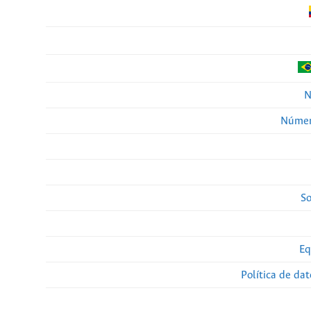
N
Númer
So
Eq
Política de da