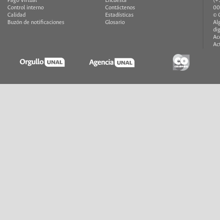
Pago Virtual
Encuesta
(+
Control interno
Contáctenos
00
Calidad
Estadísticas
© 
Buzón de notificaciones
Glosario
Al
di
Ac
Ac