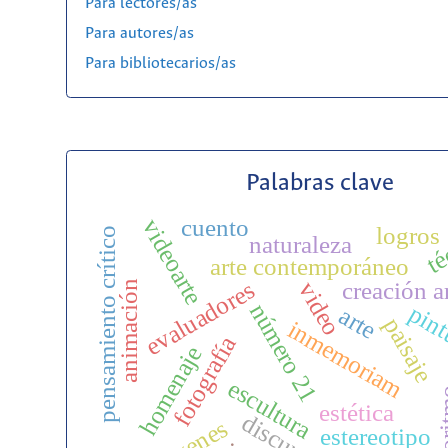
Para lectores/as
Para autores/as
Para bibliotecarios/as
Palabras clave
té
cuento
videoarte
logros
pensamiento crítico
naturaleza
arte contemporáneo
evaluadores
creación ar
video
animación
número 21
pint
arte
paisaje
inmemoriam
fotografía
homenaje
escultura
algo
estética
discurso
estereotipo