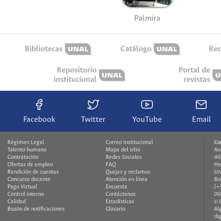
Palmira
Bibliotecas
Catálogo
Rec
Repositorio
Portal de
institucional
revistas
Facebook
Twitter
YouTube
Email
Régimen Legal
Correo institucional
Co
Talento humano
Mapa del sitio
Av
Contratación
Redes Sociales
40
Ofertas de empleo
FAQ
He
Rendición de cuentas
Quejas y reclamos
Un
Concurso docente
Atención en línea
Bo
Pago Virtual
Encuesta
(+
Control interno
Contáctenos
00
Calidad
Estadísticas
© 
Buzón de notificaciones
Glosario
Al
di