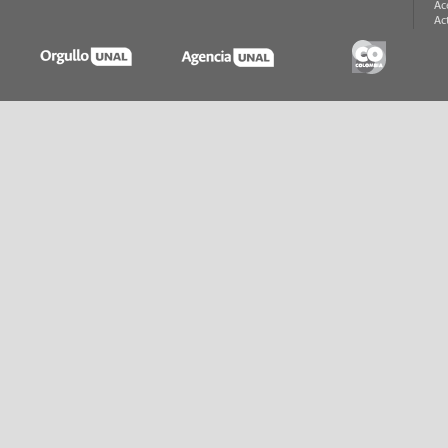
Ac
Ac