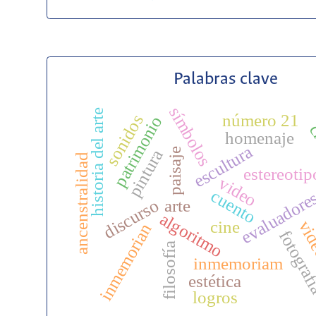
Palabras clave
símbolos
historia del arte
número 21
sonidos
patrimonio
cr
homenaje
escultura
paisaje
pintura
ancenstralidad
estereotip
video
cuento
evaluadore
discurso
arte
algoritmo
cine
vid
inmemorian
fotogra
filosofía
inmemoriam
estética
logros