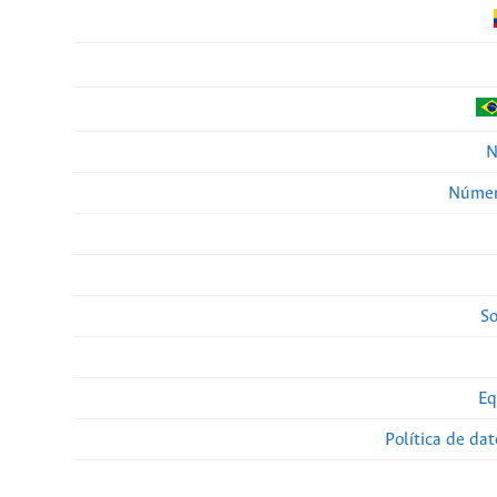
N
Númer
So
Eq
Política de da