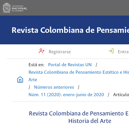
Registrarse
Entra
Está en:
Portal de Revistas UN
/
Revista Colombiana de Pensamiento Estético e His
Arte
/
Números anteriores
/
Núm. 11 (2020): enero-junio de 2020
/
Artícul
Revista Colombiana de Pensamiento Es
Historia del Arte