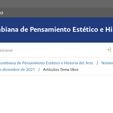
co
biana de Pensamiento Estético e His
strarse
lombiana de Pensamiento Estético e Historia del Arte
/
Número
io-diciembre de 2021
/
Artículos Tema libre