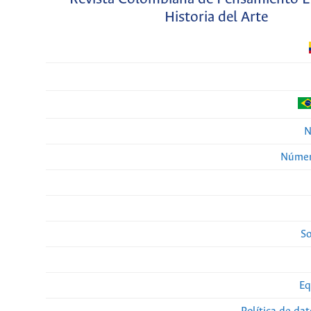
Historia del Arte
N
Númer
So
Eq