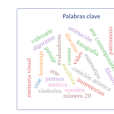
Palabras clave
animación
arte contempor
patrimonio
videoarte
discurso
algoritmo
evaluadores
fotografía
paisaje
cuento
video
homenaje
estereotipo
memoria visual
escultura
creación artística
filos
arte
pintura
inmemorian
cine
estética
sonidos
símbolos
número 20