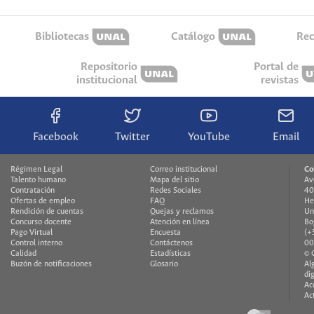
Bibliotecas
Catálogo
Rec
Repositorio
Portal de
institucional
revistas
Facebook
Twitter
YouTube
Email
Régimen Legal
Correo institucional
Co
Talento humano
Mapa del sitio
Av
Contratación
Redes Sociales
40
Ofertas de empleo
FAQ
He
Rendición de cuentas
Quejas y reclamos
Un
Concurso docente
Atención en línea
Bo
Pago Virtual
Encuesta
(+
Control interno
Contáctenos
00
Calidad
Estadísticas
© 
Buzón de notificaciones
Glosario
Al
di
Ac
Ac