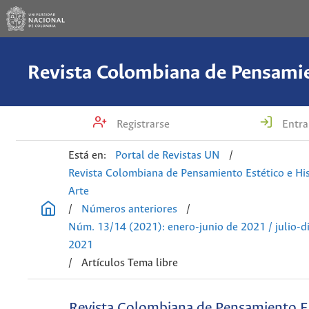
Registrarse
Entra
Está en:
Portal de Revistas UN
/
Revista Colombiana de Pensamiento Estético e His
Arte
/
Números anteriores
/
Núm. 13/14 (2021): enero-junio de 2021 / julio-d
2021
/
Artículos Tema libre
Revista Colombiana de Pensamiento Es