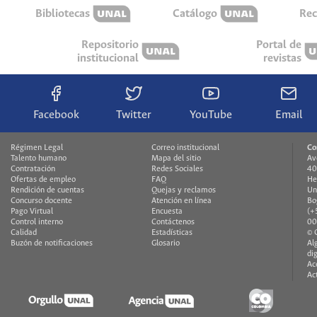
Bibliotecas
Catálogo
Rec
Repositorio
Portal de
institucional
revistas
Facebook
Twitter
YouTube
Email
Régimen Legal
Correo institucional
Co
Talento humano
Mapa del sitio
Av
Contratación
Redes Sociales
40
Ofertas de empleo
FAQ
He
Rendición de cuentas
Quejas y reclamos
Un
Concurso docente
Atención en línea
Bo
Pago Virtual
Encuesta
(+
Control interno
Contáctenos
00
Calidad
Estadísticas
© 
Buzón de notificaciones
Glosario
Al
di
Ac
Ac