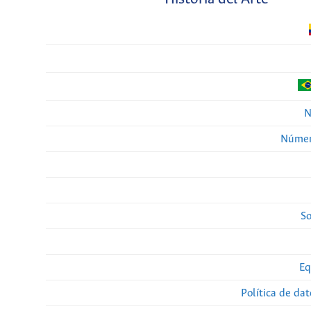
N
Númer
So
Eq
Política de da