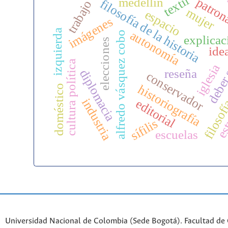
textil
patron
medellín
filosofía de la historia
trabajo
mujer
espacio
imágenes
izquierda
autonomía
alfredo vásquez cobo
explicac
elecciones
ide
filosofí
deber
cultura política
iglesia
reseña
diplomacia
conservador
historiografía
doméstico
est
industria
editorial
sífilis
escuelas
Universidad Nacional de Colombia (Sede Bogotá). Facultad de