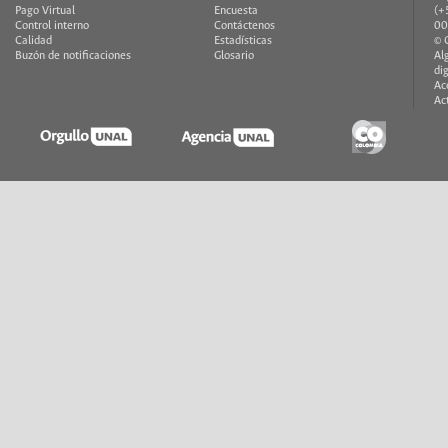
Pago Virtual
Encuesta
(+
Control interno
Contáctenos
00
Calidad
Estadísticas
© 
Buzón de notificaciones
Glosario
Al
di
Ac
Ac