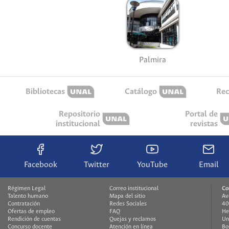
Palmira
Bibliotecas
Catálogo
Rec
Repositorio
Portal de
institucional
revistas
Facebook
Twitter
YouTube
Email
Régimen Legal
Correo institucional
Co
Talento humano
Mapa del sitio
Av
Contratación
Redes Sociales
40
Ofertas de empleo
FAQ
He
Rendición de cuentas
Quejas y reclamos
Un
Concurso docente
Atención en línea
Bo