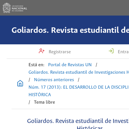
Registrarse
Entra
Está en:
Portal de Revistas UN
/
Goliardos. Revista estudiantil de Investigaciones H
/
Números anteriores
/
Núm. 17 (2013): EL DESARROLLO DE LA DISCIPL
HISTÓRICA
/
Tema libre
Goliardos. Revista estudiantil de Inves
Históricas