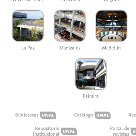
La Paz
Manizales
Medellín
Palmira
Bibliotecas
Catálogo
Rec
Repositorio
Portal de
institucional
revistas