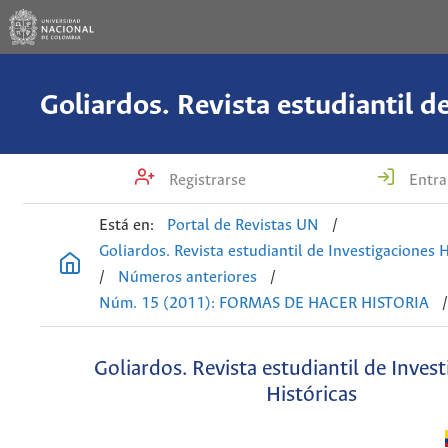
Registrarse
Entra
Está en:
Portal de Revistas UN
/
Goliardos. Revista estudiantil de Investigaciones H
/
Números anteriores
/
Núm. 15 (2011): FORMAS DE HACER HISTORIA
Goliardos. Revista estudiantil de Inves
Históricas