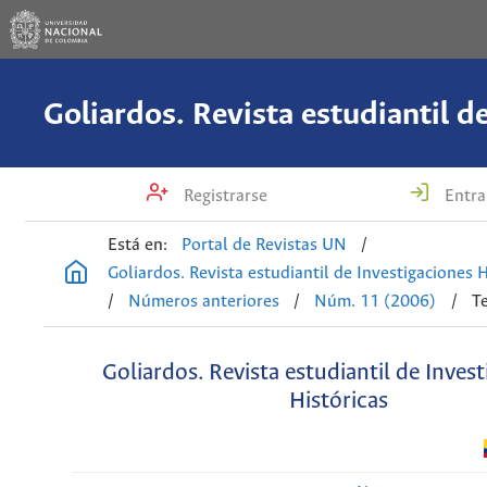
Registrarse
Entra
Está en:
Portal de Revistas UN
/
Goliardos. Revista estudiantil de Investigaciones H
/
Números anteriores
/
Núm. 11 (2006)
/
T
Goliardos. Revista estudiantil de Inves
Históricas