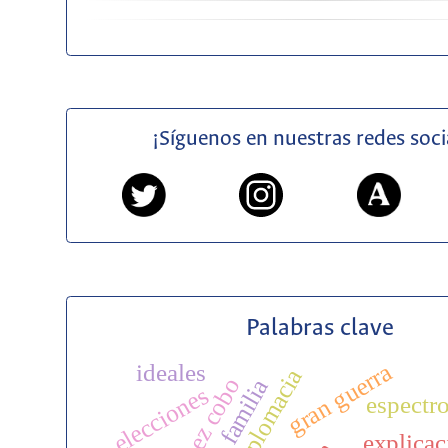
¡Síguenos en nuestras redes soci
Palabras clave
gran guerra
ideales
diplomacia
familia
elecciones
espectr
explicac