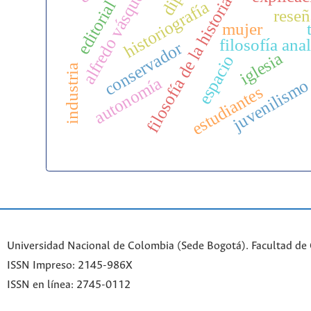
alfredo vásquez cobo
filosofía de la historia
editorial
historiografía
reseñ
mujer
filosofía anal
conservador
iglesia
espacio
industria
autonomía
juvenilism
estudiantes
Universidad Nacional de Colombia (Sede Bogotá). Facultad de
ISSN Impreso: 2145-986X
ISSN en línea: 2745-0112