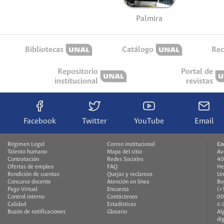
Palmira
Bibliotecas
Catálogo
Rec
Repositorio
Portal de
institucional
revistas
Facebook
Twitter
YouTube
Email
Régimen Legal
Correo institucional
Co
Talento humano
Mapa del sitio
Av
Contratación
Redes Sociales
40
Ofertas de empleo
FAQ
He
Rendición de cuentas
Quejas y reclamos
Un
Concurso docente
Atención en línea
Bo
Pago Virtual
Encuesta
(+
Control interno
Contáctenos
00
Calidad
Estadísticas
© 
Buzón de notificaciones
Glosario
Al
di