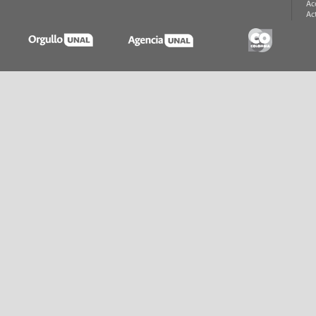
Ac
Ac