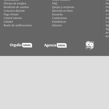
Contratación
Redes Sociales
40
Ofertas de empleo
FAQ
He
Rendición de cuentas
Quejas y reclamos
Un
Concurso docente
Atención en línea
Bo
Pago Virtual
Encuesta
(+
Control interno
Contáctenos
00
Calidad
Estadísticas
© 
Buzón de notificaciones
Glosario
Al
di
Ac
Ac