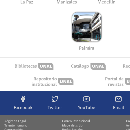
La Paz
Manizales
Medellín
Palmira
Bibliotecas
Catálogo
Rec
Repositorio
Portal de
institucional
revistas
Facebook
Twitter
YouTube
Email
Régimen Legal
Correo institucional
Co
Talento humano
Mapa del sitio
Av