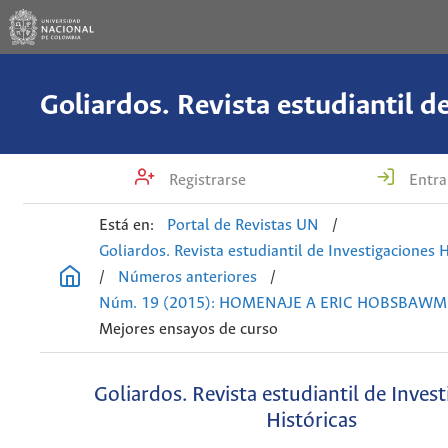
Registrarse
Entra
Está en:
Portal de Revistas UN
/
Goliardos. Revista estudiantil de Investigaciones H
/
Números anteriores
/
Núm. 19 (2015): HOMENAJE A ERIC HOBSBAWM
Mejores ensayos de curso
Goliardos. Revista estudiantil de Inves
Históricas