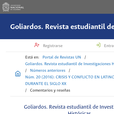
Registrarse
Entra
Está en:
Portal de Revistas UN
/
Goliardos. Revista estudiantil de Investigaciones H
/
Números anteriores
/
Núm. 20 (2016): CRISIS Y CONFLICTO EN LATI
DURANTE EL SIGLO XX
/
Comentarios y reseñas
Goliardos. Revista estudiantil de Inves
Históricas