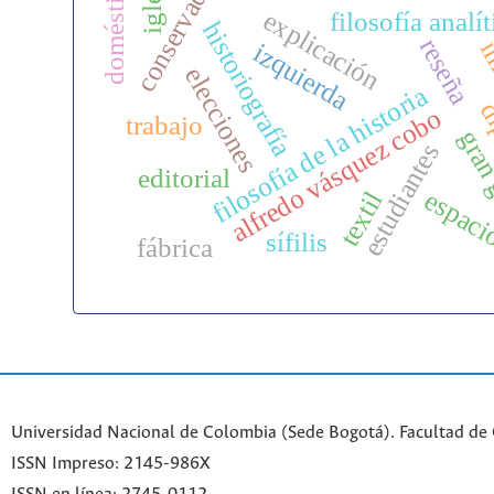
conservador
doméstico
explicación
filosofía analít
historiografía
reseña
i
izquierda
elecciones
filosofía de la historia
di
alfredo vásquez cobo
trabajo
gran
estudiantes
editorial
espac
textil
sífilis
fábrica
Universidad Nacional de Colombia (Sede Bogotá). Facultad de
ISSN Impreso: 2145-986X