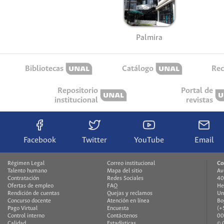
Palmira
Bibliotecas
Catálogo
Rec
Repositorio
Portal de
institucional
revistas
Facebook
Twitter
YouTube
Email
Régimen Legal
Correo institucional
Co
Talento humano
Mapa del sitio
Av
Contratación
Redes Sociales
40
Ofertas de empleo
FAQ
He
Rendición de cuentas
Quejas y reclamos
Un
Concurso docente
Atención en línea
Bo
Pago Virtual
Encuesta
(+
Control interno
Contáctenos
00
Calidad
Estadísticas
© 