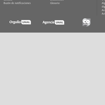
Buzón de notificaciones
Glosario
Al
di
Ac
Ac