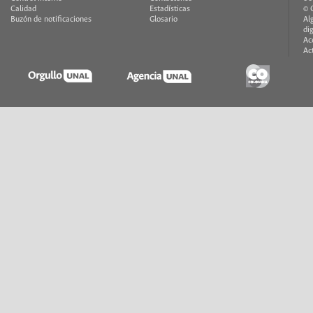
Calidad
Estadísticas
© 
Buzón de notificaciones
Glosario
Al
di
Ac
Ac