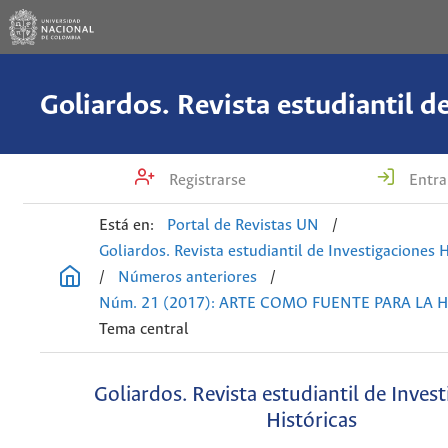
Registrarse
Entra
Está en:
Portal de Revistas UN
/
Goliardos. Revista estudiantil de Investigaciones H
/
Números anteriores
/
Núm. 21 (2017): ARTE COMO FUENTE PARA LA H
Tema central
Goliardos. Revista estudiantil de Inves
Históricas