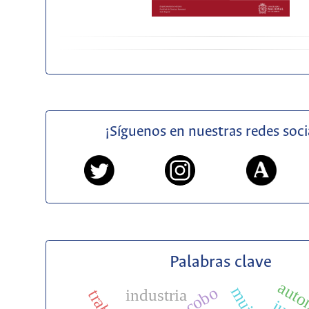
¡Síguenos en nuestras redes soci
Palabras clave
auto
mujer
industria