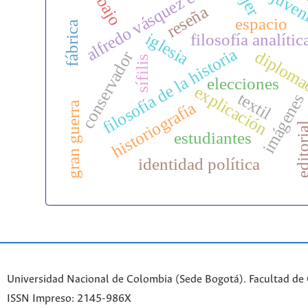
alfredo vásquez cobo
trabajo
juven
reseña
espacio
fábrica
iglesia
filosofía analític
filosofía de la historia
diploma
conservador
sífilis
elecciones
explicación
textil
imágenes
historiografía
gran guerra
editor
estudiantes
identidad política
Universidad Nacional de Colombia (Sede Bogotá). Facultad de
ISSN Impreso: 2145-986X