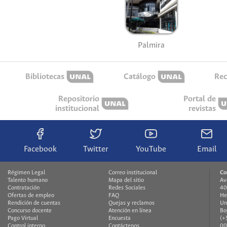
Palmira
Bibliotecas
Catálogo
Rec
Repositorio
Portal de
institucional
revistas
Facebook
Twitter
YouTube
Email
Régimen Legal
Correo institucional
Co
Talento humano
Mapa del sitio
Av
Contratación
Redes Sociales
40
Ofertas de empleo
FAQ
He
Rendición de cuentas
Quejas y reclamos
Un
Concurso docente
Atención en línea
Bo
Pago Virtual
Encuesta
(+
Control interno
Contáctenos
00