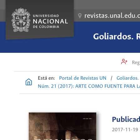
revistas.unal.edu.
Goliardos. R
Regi
Está en:
Portal de Revistas UN
/
Goliardos.
Núm. 21 (2017): ARTE COMO FUENTE PARA L
Publica
2017-11-19