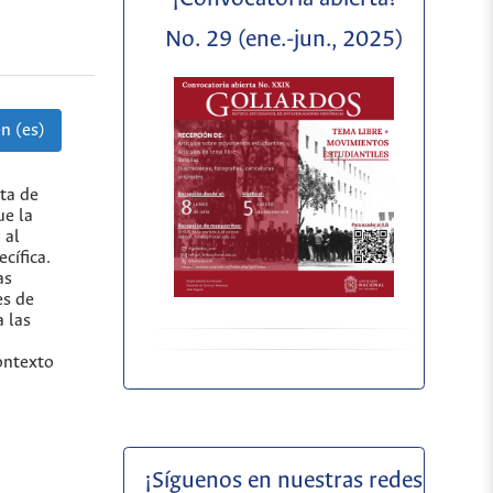
No. 29 (ene.-jun., 2025)
n (es)
sta de
ue la
 al
cífica.
as
es de
 las
ontexto
¡Síguenos en nuestras redes