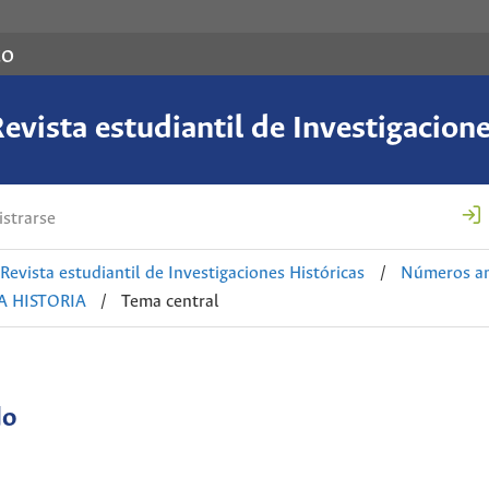
co
evista estudiantil de Investigacion
strarse
 Revista estudiantil de Investigaciones Históricas
/
Números an
A HISTORIA
/
Tema central
do