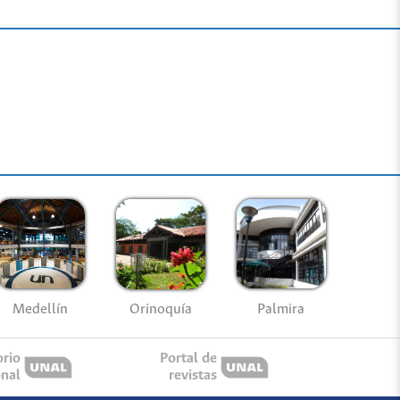
Medellín
Palmira
Orinoquía
orio
Portal de
onal
revistas