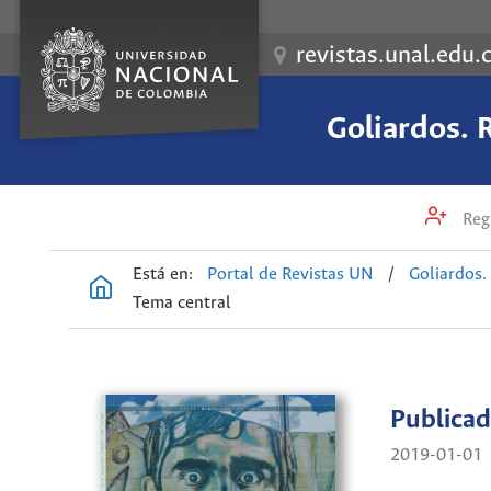
revistas.unal.edu.
Goliardos. R
Regi
Está en:
Portal de Revistas UN
/
Goliardos.
Tema central
Publica
2019-01-01