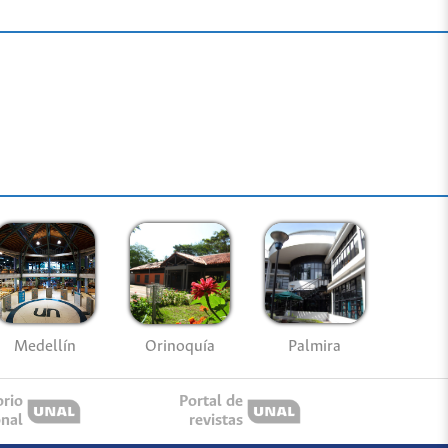
Medellín
Palmira
Orinoquía
orio
Portal de
onal
revistas