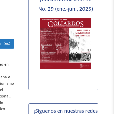
No. 29 (ene.-jun., 2025)
n (es)
eo en
iana y
cionismo
el
cional.
de
ico.
¡Síguenos en nuestras redes