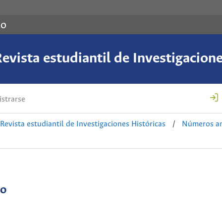
co
evista estudiantil de Investigacion
strarse
 Revista estudiantil de Investigaciones Históricas
/
Números an
do