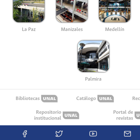
La Paz
Manizales
Medellín
Palmira
Bibliotecas
Catálogo
Rec
Repositorio
Portal de
institucional
revistas