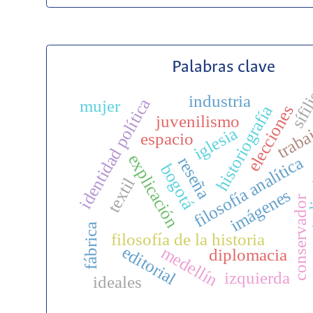
Palabras clave
sífi
industria
identidad política
mujer
elecciones
historiografía
juvenilismo
traba
iglesia
espacio
explicación
filosofía analítica
reseña
bogotá
estu
textil
imágenes
conservador
fábrica
filosofía de la historia
editorial
medellín
diplomacia
izquierda
ideales