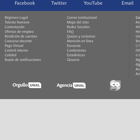
Facebook
Twitter
YouTube
Email
Régimen Legal
Correo institucional
Co
Talento humano
Mapa del sitio
Av
Contratación
Redes Sociales
40
Ofertas de empleo
FAQ
He
Rendición de cuentas
Quejas y reclamos
Un
Concurso docente
Atención en línea
Bo
Pago Virtual
Encuesta
(+
Control interno
Contáctenos
00
Calidad
Estadísticas
© 
Buzón de notificaciones
Glosario
Al
di
Ac
Ac