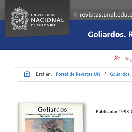
revistas.unal.edu.
Goliardos. R
Regi
Está en:
Portal de Revistas UN
/
Goliardos.
Publicado:
1993-