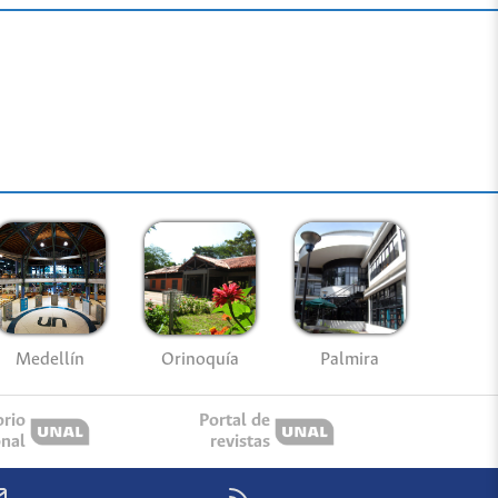
Medellín
Palmira
Orinoquía
orio
Portal de
onal
revistas