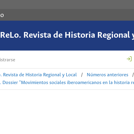
co
eLo. Revista de Historia Regional 
strarse
 Revista de Historia Regional y Local
/
Números anteriores
/
 Dossier "Movimientos sociales iberoamericanos en la historia r