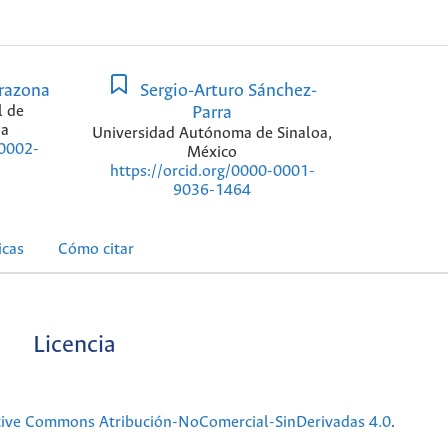
razona
Sergio-Arturo Sánchez-
l de
Parra
ia
Universidad Autónoma de Sinaloa,
-0002-
México
https://orcid.org/0000-0001-
9036-1464
icas
Cómo citar
Licencia
tive Commons Atribución-NoComercial-SinDerivadas 4.0
.