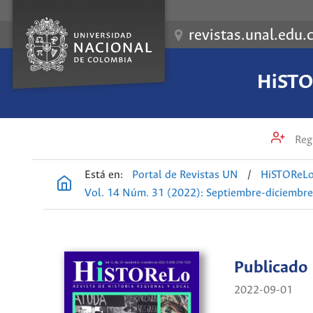
revistas.unal.edu.
HiSTOR
Regi
Está en:
Portal de Revistas UN
/
HiSTOReLo.
Vol. 14 Núm. 31 (2022): Septiembre-diciembre.
Publicado
2022-09-01