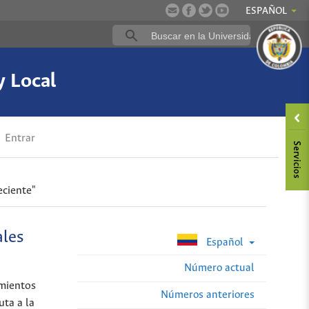
ESPAÑOL
y Local
Entrar
eciente"
ales
Español
Número actual
imientos
Números anteriores
uta a la