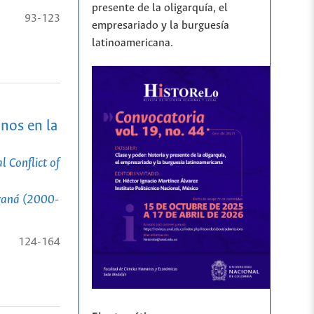
presente de la oligarquía, el
93-123
empresariado y la burguesía
latinoamericana.
inos en la
l Conflict of
araná (2000-
124-164