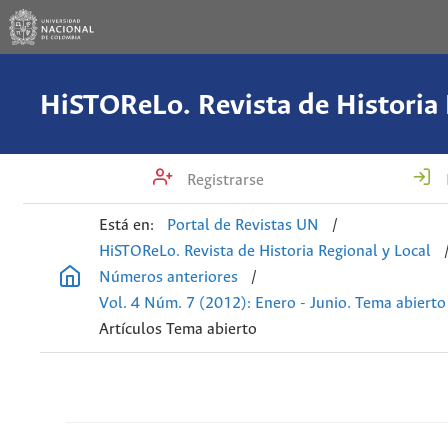
Registrarse
Está en:
Portal de Revistas UN
/
HiSTOReLo. Revista de Historia Regional y Local
Números anteriores
/
Vol. 4 Núm. 7 (2012): Enero - Junio. Tema abierto
Artículos Tema abierto