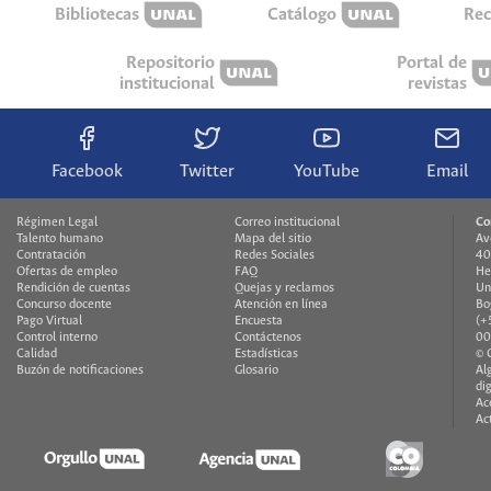
Bibliotecas
Catálogo
Rec
Repositorio
Portal de
institucional
revistas
Facebook
Twitter
YouTube
Email
Régimen Legal
Correo institucional
Co
Talento humano
Mapa del sitio
Av
Contratación
Redes Sociales
40
Ofertas de empleo
FAQ
He
Rendición de cuentas
Quejas y reclamos
Un
Concurso docente
Atención en línea
Bo
Pago Virtual
Encuesta
(+
Control interno
Contáctenos
00
Calidad
Estadísticas
© 
Buzón de notificaciones
Glosario
Al
di
Ac
Ac