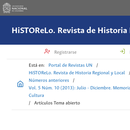
Registrarse
Está en:
Portal de Revistas UN
/
HiSTOReLo. Revista de Historia Regional y Local
Números anteriores
/
Vol. 5 Núm. 10 (2013): Julio - Diciembre. Memoria
Cultura
/
Artículos Tema abierto