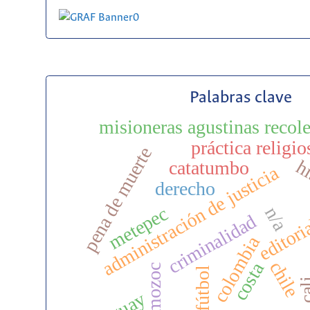
Palabras clave
misioneras agustinas recole
práctica religio
pena de muerte
hi
catatumbo
administración de justicia
derecho
n/a
metepec
criminalidad
editori
colombia
chile
costa
amozoc
fútbol
ca