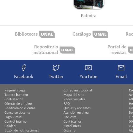
Palmira
Bibliotecas
Catálogo
Rec
Repositorio
Portal de
institucional
revistas
Facebook
Twitter
YouTube
Email
Régimen Legal
Correo institucional
Co
Talento humano
Mapa del sitio
Av
Contratación
Redes Sociales
40
Ofertas de empleo
FAQ
He
Rendición de cuentas
Quejas y reclamos
Un
Concurso docente
Atención en línea
Bo
Pago Virtual
Encuesta
(+
Control interno
Contáctenos
00
Calidad
Estadísticas
© 
Buzón de notificaciones
Glosario
Al