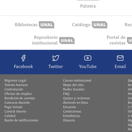
Palmira
Bibliotecas
Catálogo
Rec
Repositorio
Portal de
institucional
revistas
Facebook
Twitter
YouTube
Email
Régimen Legal
Correo institucional
Co
Talento humano
Mapa del sitio
Av
Contratación
Redes Sociales
40
Ofertas de empleo
FAQ
He
Rendición de cuentas
Quejas y reclamos
Un
Concurso docente
Atención en línea
Bo
Pago Virtual
Encuesta
(+
Control interno
Contáctenos
00
Calidad
Estadísticas
© 
Buzón de notificaciones
Glosario
Al
di
Ac