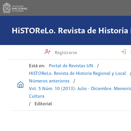
Registrarse
Está en:
Portal de Revistas UN
/
HiSTOReLo. Revista de Historia Regional y Local
Números anteriores
/
Vol. 5 Núm. 10 (2013): Julio - Diciembre. Memoria
Cultura
/
Editorial