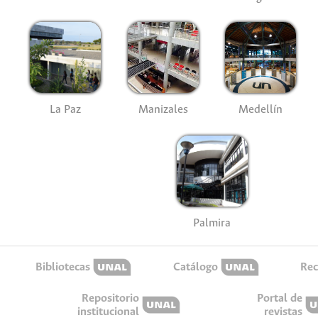
La Paz
Manizales
Medellín
Palmira
Bibliotecas
Catálogo
Rec
Repositorio
Portal de
institucional
revistas