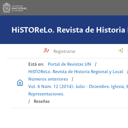
Registrarse
Está en:
Portal de Revistas UN
/
HiSTOReLo. Revista de Historia Regional y Local
Números anteriores
/
Vol. 6 Núm. 12 (2014): Julio - Diciembre. Iglesia,
Representaciones.
/
Reseñas