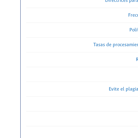
Directrices para
Frec
Polí
Tasas de procesamien
R
Evite el plagi