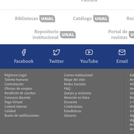
Palmira
Bibliotecas
Catálogo
Rec
Repositorio
Portal de
institucional
revistas
Facebook
Twitter
YouTube
Email
Régimen Legal
Correo institucional
Co
Talento humano
Mapa del sitio
Av
Contratación
Redes Sociales
40
Ofertas de empleo
FAQ
He
Rendición de cuentas
Quejas y reclamos
Un
Concurso docente
Atención en línea
Bo
Pago Virtual
Encuesta
(+
Control interno
Contáctenos
00
Calidad
Estadísticas
© 
Buzón de notificaciones
Glosario
Al
di
Ac
Ac