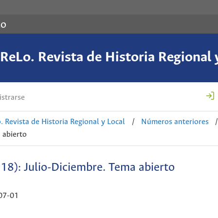
co
eLo. Revista de Historia Regional 
strarse
 Revista de Historia Regional y Local
/
Números anteriores
/
 abierto
18): Julio-Diciembre. Tema abierto
07-01