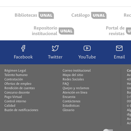
Bibliotecas
Catálogo
Rec
Repositorio
Portal de
institucional
revistas
Facebook
Twitter
YouTube
Email
Régimen Legal
Correo institucional
Co
Talento humano
Mapa del sitio
Av
Contratación
Redes Sociales
40
Ofertas de empleo
FAQ
He
Rendición de cuentas
Quejas y reclamos
Un
Concurso docente
Atención en línea
Bo
Pago Virtual
Encuesta
(+
Control interno
Contáctenos
00
Calidad
Estadísticas
© 
Buzón de notificaciones
Glosario
Al
di
Ac
Ac