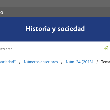
co
Historia y sociedad
strarse
 sociedad*
/
Números anteriores
/
Núm. 24 (2013)
/
Tema