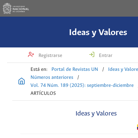
Ideas y Valores
Registrarse
Entrar
Está en:
Portal de Revistas UN
/
Ideas y Valor
Números anteriores
/
Vol. 74 Núm. 189 (2025): septiembre-diciembre
ARTÍCULOS
Ideas y Valores