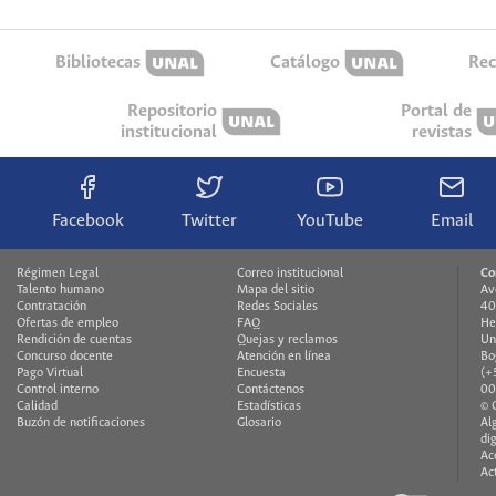
Bibliotecas
Catálogo
Rec
Repositorio
Portal de
institucional
revistas
Facebook
Twitter
YouTube
Email
Régimen Legal
Correo institucional
Co
Talento humano
Mapa del sitio
Av
Contratación
Redes Sociales
40
Ofertas de empleo
FAQ
He
Rendición de cuentas
Quejas y reclamos
Un
Concurso docente
Atención en línea
Bo
Pago Virtual
Encuesta
(+
Control interno
Contáctenos
00
Calidad
Estadísticas
© 
Buzón de notificaciones
Glosario
Al
di
Ac
Ac