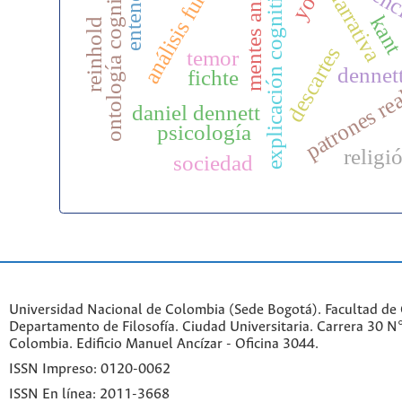
análisis funcional
mentes animales
ontología cognitiva
explicación cognitiva
narrativa
yo
kan
reinhold
descartes
temor
dennet
fichte
patrones re
daniel dennett
psicología
religi
sociedad
Universidad Nacional de Colombia (Sede Bogotá). Facultad de
Departamento de Filosofía. Ciudad Universitaria. Carrera 30 
Colombia. Edificio Manuel Ancízar - Oficina 3044.
ISSN Impreso: 0120-0062
ISSN En línea: 2011-3668