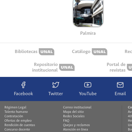
Palmira
Bibliotecas
Catálogo
Rec
Repositorio
Portal de
institucional
revistas
Facebook
Twitter
YouTube
Email
Régimen Legal
Correo institucional
Co
Talento humano
Mapa del sitio
Av
Contratación
Redes Sociales
40
Ofertas de empleo
FAQ
He
Rendición de cuentas
Quejas y reclamos
Un
Concurso docente
Atención en línea
Bo