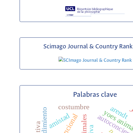
Scimago Journal & Country Rank 
Palabras clave
costumbre
arendt
y
entendimiento
yoes anim
amistad
autoconcien