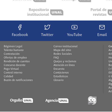
Repositorio
Portal de
institucional
revistas
Facebook
Twitter
YouTube
Email
Régimen Legal
Correo institucional
Co
Talento humano
Mapa del sitio
Av
Contratación
Redes Sociales
40
Ofertas de empleo
FAQ
He
Rendición de cuentas
Quejas y reclamos
Un
Concurso docente
Atención en línea
Bo
Pago Virtual
Encuesta
(+
Control interno
Contáctenos
00
Calidad
Estadísticas
© 
Buzón de notificaciones
Glosario
Al
di
Ac
Ac