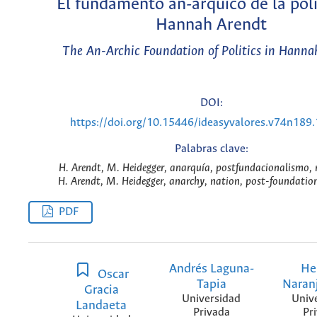
El fundamento an-árquico de la polí
Hannah Arendt
The An-Archic Foundation of Politics in Hanna
DOI:
https://doi.org/10.15446/ideasyvalores.v74n189
Palabras clave:
H. Arendt, M. Heidegger, anarquía, postfundacionalismo, 
H. Arendt, M. Heidegger, anarchy, nation, post-foundatio
PDF
Andrés Laguna-
He
Oscar
Tapia
Naran
Gracia
Universidad
Univ
Landaeta
Privada
Pr