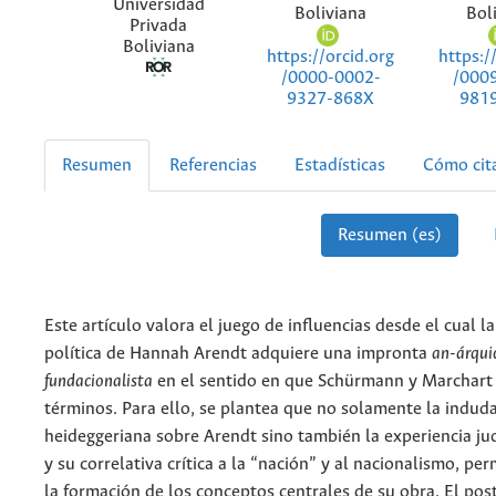
Universidad
Boliviana
Bol
Privada
Boliviana
https://orcid.org
https:/
/0000-0002-
/000
9327-868X
981
Resumen
Referencias
Estadísticas
Cómo cit
Resumen (es)
Este artículo valora el juego de influencias desde el cual la
política de Hannah Arendt adquiere una impronta
an-árqui
fundacionalista
en el sentido en que Schürmann y Marchart 
términos. Para ello, se plantea que no solamente la indud
heideggeriana sobre Arendt sino también la experiencia jud
y su correlativa crítica a la “nación” y al nacionalismo, pe
la formación de los conceptos centrales de su obra. El pos