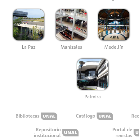
La Paz
Manizales
Medellín
Palmira
Bibliotecas
Catálogo
Rec
Repositorio
Portal de
institucional
revistas