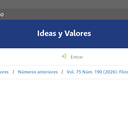
co
Ideas y Valores
Entrar
lores
/
Números anteriores
/
Vol. 75 Núm. 190 (2026): Filo