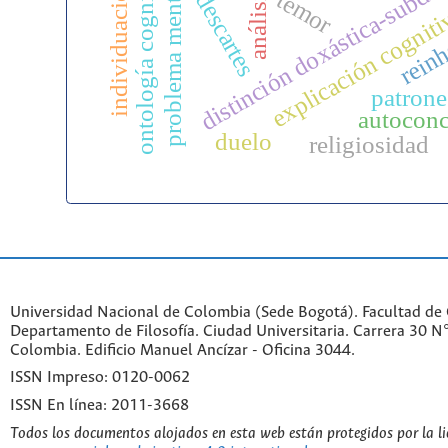
problema mente-cuerpo
distinción doxástica-subdo
ontología cognitiva
individuación
temor
descartes
explicación cognit
rein
patrone
autoconc
duelo
religiosidad
Universidad Nacional de Colombia (Sede Bogotá). Facultad de
Departamento de Filosofía. Ciudad Universitaria. Carrera 30 
Colombia. Edificio Manuel Ancízar - Oficina 3044.
ISSN Impreso: 0120-0062
ISSN En línea: 2011-3668
Todos los documentos alojados en esta web están protegidos por la l