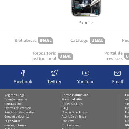
Palmira
Bibliotecas
Catálogo
Rec
Repositorio
Portal de
institucional
revistas
Facebook
Twitter
YouTube
Email
Régimen Legal
Correo institucional
Co
Talento humano
Mapa del sitio
Av
Contratación
Redes Sociales
40
Ofertas de empleo
FAQ
He
Rendición de cuentas
Quejas y reclamos
Un
Concurso docente
Atención en línea
Bo
Pago Virtual
Encuesta
(+
Control interno
Contáctenos
00