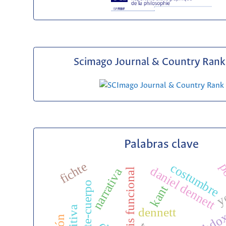
Scimago Journal & Country Rank 
Palabras clave
fichte
po
costumbre
daniel dennett
narrativa
análisis funcional
kant
y
dennett