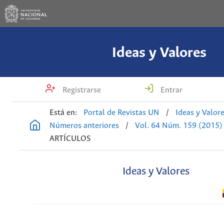
Ideas y Valores
Registrarse
Entrar
Está en:
Portal de Revistas UN
/
Ideas y Valor
Números anteriores
/
Vol. 64 Núm. 159 (2015)
ARTÍCULOS
Ideas y Valores