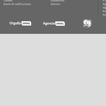
Calidad
Estadísticas
© 
Buzón de notificaciones
Glosario
Al
di
Ac
Ac