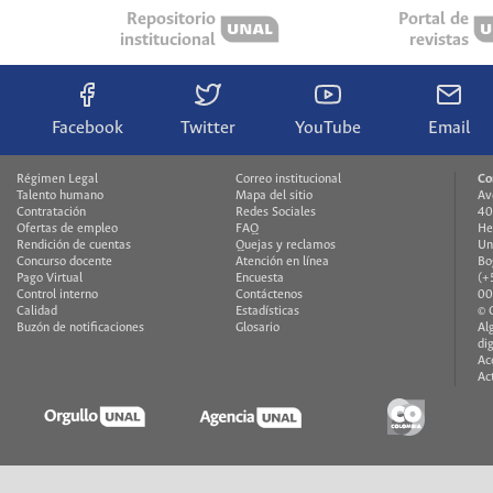
Repositorio
Portal de
institucional
revistas
Facebook
Twitter
YouTube
Email
Régimen Legal
Correo institucional
Co
Talento humano
Mapa del sitio
Av
Contratación
Redes Sociales
40
Ofertas de empleo
FAQ
He
Rendición de cuentas
Quejas y reclamos
Un
Concurso docente
Atención en línea
Bo
Pago Virtual
Encuesta
(+
Control interno
Contáctenos
00
Calidad
Estadísticas
© 
Buzón de notificaciones
Glosario
Al
di
Ac
Ac