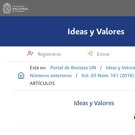
Ideas y Valores
Registrarse
Entrar
Está en:
Portal de Revistas UN
/
Ideas y Valor
Números anteriores
/
Vol. 65 Núm. 161 (2016)
ARTÍCULOS
Ideas y Valores