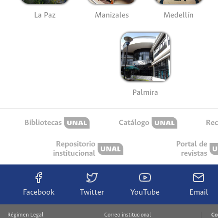
La Paz
Manizales
Medellín
Palmira
Bibliotecas
Catálogo
Rec
Repositorio
Portal de
institucional
revistas
Facebook
Twitter
YouTube
Email
Régimen Legal
Correo institucional
Co