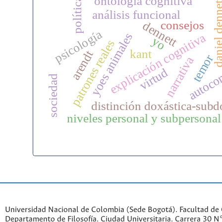
ontología cognitiva
política
daniel den
análisis funcional
consejos
dennett
psicología
yoes animales
explicación cognitiva
yo
patrones reales
kant
arendt
temor
autoco
narrativa
virtud
sociedad
distinción doxástica-subd
niveles personal y subpersonal
Universidad Nacional de Colombia (Sede Bogotá). Facultad de
Departamento de Filosofía. Ciudad Universitaria. Carrera 30 