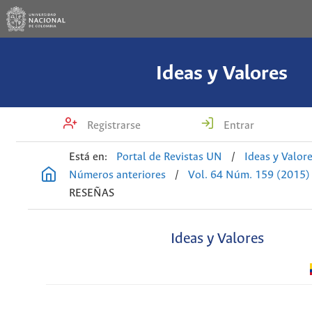
Ideas y Valores
Registrarse
Entrar
Está en:
Portal de Revistas UN
/
Ideas y Valor
Números anteriores
/
Vol. 64 Núm. 159 (2015)
RESEÑAS
Ideas y Valores