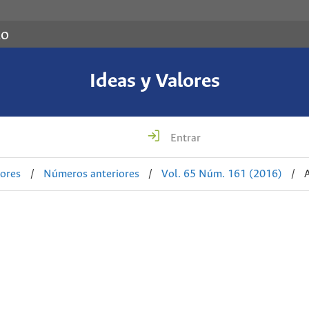
co
Ideas y Valores
Entrar
lores
/
Números anteriores
/
Vol. 65 Núm. 161 (2016)
/