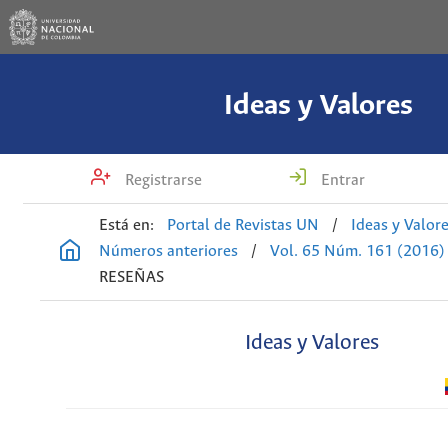
Ideas y Valores
Registrarse
Entrar
Está en:
Portal de Revistas UN
/
Ideas y Valor
Números anteriores
/
Vol. 65 Núm. 161 (2016)
RESEÑAS
Ideas y Valores