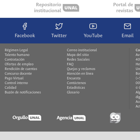
Repositorio
Portal de
institucional
revistas
Facebook
Twitter
YouTube
Email
Régimen Legal
Correo institucional
Co
Talento humano
Mapa del sitio
Av
Contratación
Redes Sociales
40
Ofertas de empleo
FAQ
He
Rendición de cuentas
Quejas y reclamos
Un
Concurso docente
Atención en línea
Bo
Pago Virtual
Encuesta
(+
Control interno
Contáctenos
00
Calidad
Estadísticas
© 
Buzón de notificaciones
Glosario
Al
di
Ac
Ac