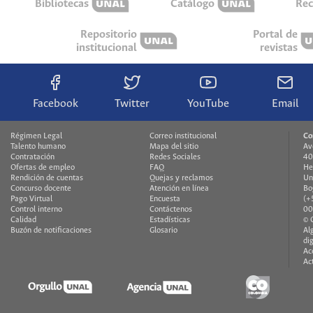
Bibliotecas
Catálogo
Rec
Repositorio
Portal de
institucional
revistas
Facebook
Twitter
YouTube
Email
Régimen Legal
Correo institucional
Co
Talento humano
Mapa del sitio
Av
Contratación
Redes Sociales
40
Ofertas de empleo
FAQ
He
Rendición de cuentas
Quejas y reclamos
Un
Concurso docente
Atención en línea
Bo
Pago Virtual
Encuesta
(+
Control interno
Contáctenos
00
Calidad
Estadísticas
© 
Buzón de notificaciones
Glosario
Al
di
Ac
Ac