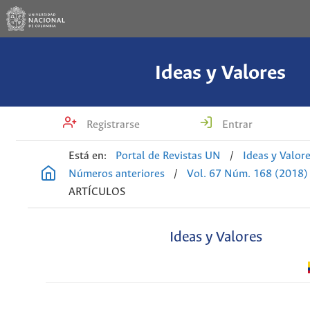
Ideas y Valores
Registrarse
Entrar
Está en:
Portal de Revistas UN
/
Ideas y Valor
Números anteriores
/
Vol. 67 Núm. 168 (2018)
ARTÍCULOS
Ideas y Valores