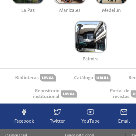
La Paz
Manizales
Medellín
Palmira
Bibliotecas
Catálogo
Rec
Repositorio
Portal de
institucional
revistas
Facebook
Twitter
YouTube
Email
Régimen Legal
Correo institucional
Co