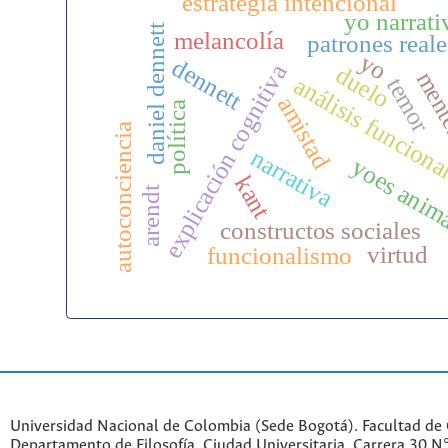
estrategia intencional
yo narrati
daniel dennett
melancolía
patrones reale
yo
dennett
explicación cognitiva
duelo
mente
análisis funciona
temor
amistad
política
autoconciencia
narrativa
yoes anim
kant
arendt
constructos sociales
virtud
funcionalismo
Universidad Nacional de Colombia (Sede Bogotá). Facultad de
Departamento de Filosofía. Ciudad Universitaria. Carrera 30 