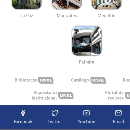
La Paz
Manizales
Medellín
Palmira
Bibliotecas
Catálogo
Rec
Repositorio
Portal de
institucional
revistas
Facebook
Twitter
YouTube
Email