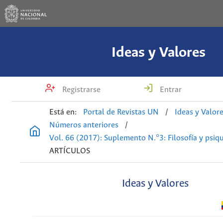
Ideas y Valores
Registrarse
Entrar
Está en:
Portal de Revistas UN
/
Ideas y Valor
Números anteriores
/
Vol. 66 (2017): Suplemento N.°3: Filosofía y psiqu
ARTÍCULOS
Ideas y Valores